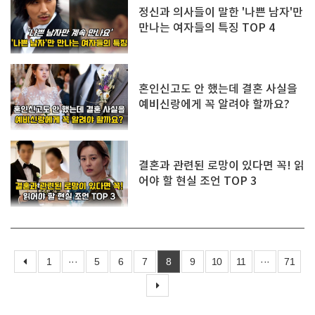
정신과 의사들이 말한 '나쁜 남자'만
만나는 여자들의 특징 TOP 4
혼인신고도 안 했는데 결혼 사실을
예비신랑에게 꼭 알려야 할까요?
결혼과 관련된 로망이 있다면 꼭! 읽
어야 할 현실 조언 TOP 3
1
···
5
6
7
8
9
10
11
···
71