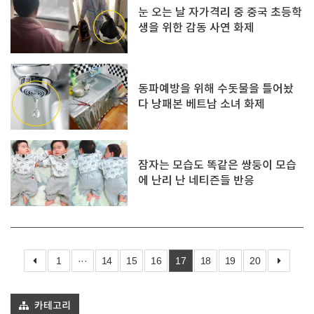
눈 오는 날 자가격리 중 중국 초등학
생을 위한 감동 사연 화제
동파예방을 위해 수돗물을 틀어놨
다 낭패본 베트남 소녀 화제
잠자는 모습도 똑같은 쌍둥이 모습
에 난리 난 네티즌들 반응
1
···
14
15
16
17
18
19
20
카테고리