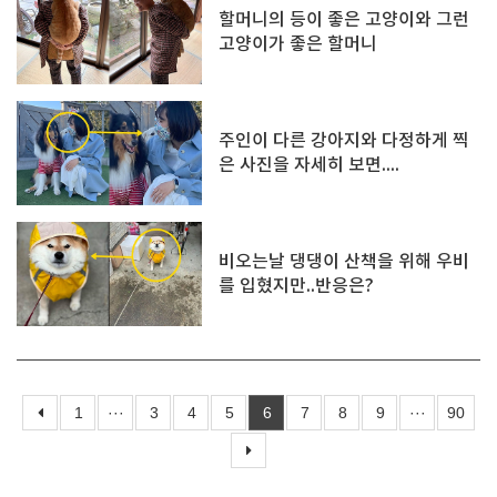
할머니의 등이 좋은 고양이와 그런
고양이가 좋은 할머니
주인이 다른 강아지와 다정하게 찍
은 사진을 자세히 보면....
비오는날 댕댕이 산책을 위해 우비
를 입혔지만..반응은?
1
···
3
4
5
6
7
8
9
···
90