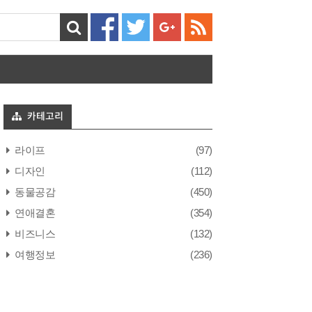
카테고리
라이프
(97)
디자인
(112)
동물공감
(450)
연애결혼
(354)
비즈니스
(132)
여행정보
(236)