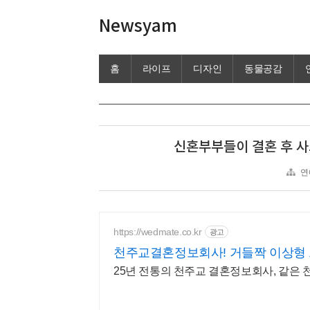
Newsyam
홈
라이프
디자인
동물공감
신혼부부들이 결혼 후 사
연
https://wedmate.co.kr
광고
천주교결혼정보회사! 거들짝 이상형
25년 전통의 천주교 결혼정보회사, 같은 