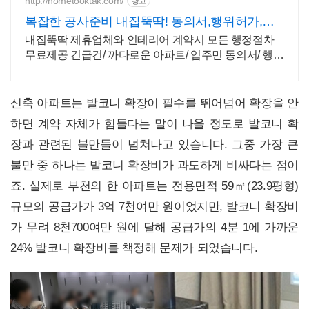
http://hometooktak.com/
광고
복잡한 공사준비 내집뚝딱! 동의서,행위허가,승
강기보양
내집뚝딱 제휴업체와 인테리어 계약시 모든 행정절차
무료제공 긴급건/ 까다로운 아파트/ 입주민 동의서/ 행위
허가/승강기 보양/ 세대실내
신축 아파트는 발코니 확장이 필수를 뛰어넘어 확장을 안
하면 계약 자체가 힘들다는 말이 나올 정도로 발코니 확
장과 관련된 불만들이 넘쳐나고 있습니다. 그중 가장 큰
불만 중 하나는 발코니 확장비가 과도하게 비싸다는 점이
죠. 실제로 부천의 한 아파트는 전용면적 59㎡(23.9평형)
규모의 공급가가 3억 7천여만 원이었지만, 발코니 확장비
가 무려 8천700여만 원에 달해 공급가의 4분 1에 가까운
24% 발코니 확장비를 책정해 문제가 되었습니다.