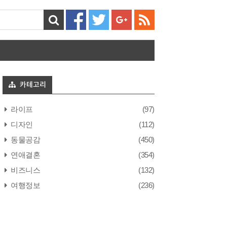
카테고리
라이프
(97)
디자인
(112)
동물공감
(450)
연애결혼
(354)
비즈니스
(132)
여행정보
(236)