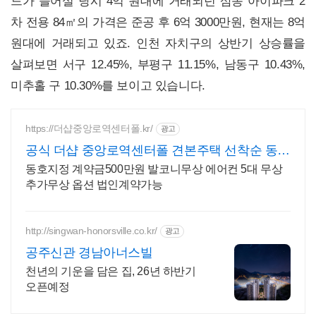
드가 들어설 당시 4억 원대에 거래되던 삼송 아이파크 2
차 전용 84㎡의 가격은 준공 후 6억 3000만원, 현재는 8억
원대에 거래되고 있죠. 인천 자치구의 상반기 상승률을
살펴보면 서구 12.45%, 부평구 11.15%, 남동구 10.43%,
미추홀 구 10.30%를 보이고 있습니다.
https://더샵중앙로역센터폴.kr/
광고
공식 더샵 중앙로역센터폴 견본주택 선착순 동호
지정 중
동호지정 계약금500만원 발코니무상 에어컨 5대 무상
추가무상 옵션 법인계약가능
http://singwan-honorsville.co.kr/
광고
공주신관 경남아너스빌
천년의 기운을 담은 집, 26년 하반기
오픈예정