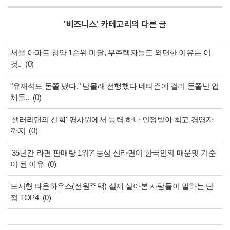
'
비즈니스
' 카테고리의 다른 글
서울 아파트 청약 1순위 미달, 무주택자들도 외면한 이유는 이
것..
(0)
"유재석도 돈쭐 냈다." 남몰래 선행했다 네티즌에 걸려 돈쭐난 업
체들..
(0)
'샐러리맨의 신화' 평사원에서 능력 하나 인정받아 최고 경영자
까지
(0)
'35년간 라면 판매량 1위?' 농심 신라면이 한국인의 매운맛 기준
이 된 이유
(0)
도시형 타운하우스(전원주택) 실제 살아본 사람들이 말하는 단
점 TOP4
(0)