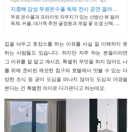
https://map.naver.com/p/entry/place/2063787708
광고
지중해 감성 무료온수풀 독채 전시 공연 갤러리
문화공간
무료 온수풀과 프라이빗 자쿠지가 있는 산방산 뷰 컬러
독채. 커플, 대가족 추천 귤정원과 계절 꽃 조경 산책, 호
텔급 침구로 푹 쉬는 제주 감성 빌리지 독채.
집을 놔두고 호캉스를 하는 이유를 사실 잘 이해하지 못
하는 사람들도 있습니다. 하지만 자주 하는 분들이라면
그 이유를 잘 알고 계시죠. 특별히 무엇을 하지 않아도 나
를 위해 준비된 깨끗한 침구와 호텔에서 맛볼 수 있는 다
양한 조식 등 굳이 도심을 떠나지 않아도 도심의 야경을
본다는 건 특별한 의미로 다가온다고 하는데요.