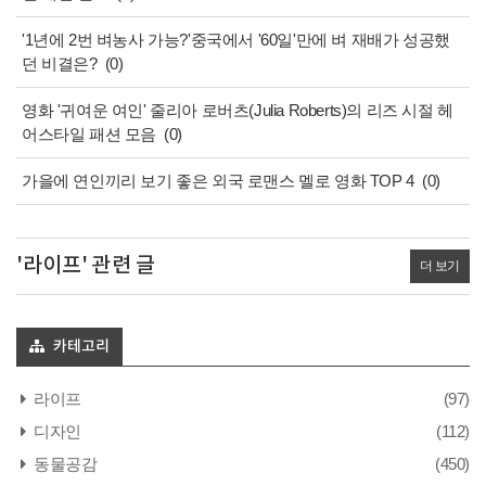
'1년에 2번 벼농사 가능?'중국에서 '60일'만에 벼 재배가 성공했
던 비결은?
(0)
영화 '귀여운 여인' 줄리아 로버츠(Julia Roberts)의 리즈 시절 헤
어스타일 패션 모음
(0)
가을에 연인끼리 보기 좋은 외국 로맨스 멜로 영화 TOP 4
(0)
'라이프' 관련 글
더 보기
카테고리
라이프
(97)
디자인
(112)
동물공감
(450)