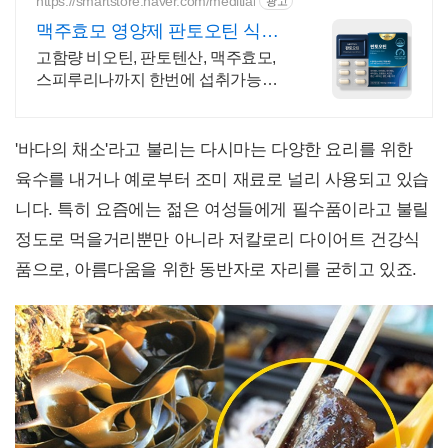
https://smartstore.naver.com/meditial
광고
맥주효모 영양제 판토오틴 식약
처 기능성 인정원료 사용
고함량 비오틴, 판토텐산, 맥주효모,
스피루리나까지 한번에 섭취가능한
복합영양제
'바다의 채소'라고 불리는 다시마는 다양한 요리를 위한
육수를 내거나 예로부터 조미 재료로 널리 사용되고 있습
니다. 특히 요즘에는 젊은 여성들에게 필수품이라고 불릴
정도로 먹을거리뿐만 아니라 저칼로리 다이어트 건강식
품으로, 아름다움을 위한 동반자로 자리를 굳히고 있죠.