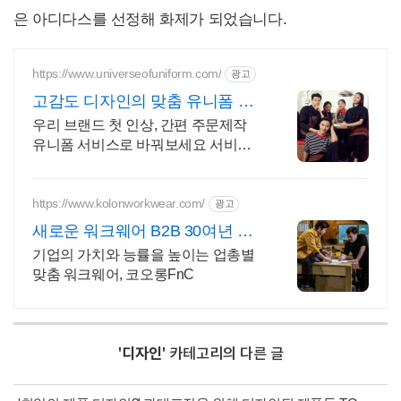
은 아디다스를 선정해 화제가 되었습니다.
https://www.universeofuniform.com/
광고
고감도 디자인의 맞춤 유니폼 10
벌부터 맞춤소량생산 가능
우리 브랜드 첫 인상, 간편 주문제작
유니폼 서비스로 바꿔보세요 서비스
매장, F&B, 호텔, 병원복, 기관 등 포트
폴리오 다수 보유
https://www.kolonworkwear.com/
광고
새로운 워크웨어 B2B 30여년 축
적된 코오롱기술력
기업의 가치와 능률을 높이는 업총별
맞춤 워크웨어, 코오롱FnC
'
디자인
' 카테고리의 다른 글