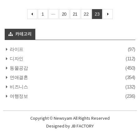
1
···
20
21
22
23
카테고리
라이프
(97)
디자인
(112)
동물공감
(450)
연애결혼
(354)
비즈니스
(132)
여행정보
(236)
Copyright © Newsyam All Rights Reserved
Designed by
JB FACTORY