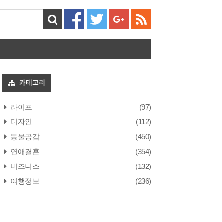
카테고리
라이프
(97)
디자인
(112)
동물공감
(450)
연애결혼
(354)
비즈니스
(132)
여행정보
(236)