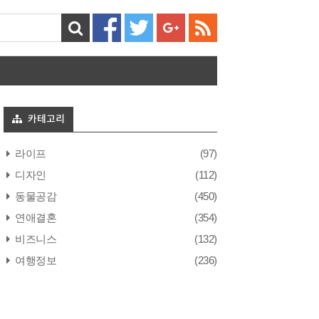
카테고리
라이프
(97)
디자인
(112)
동물공감
(450)
연애결혼
(354)
비즈니스
(132)
여행정보
(236)