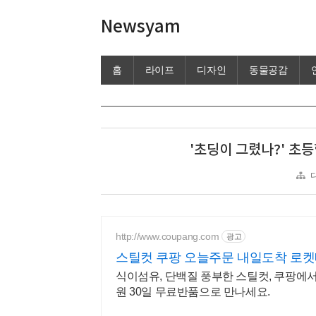
Newsyam
홈
라이프
디자인
동물공감
'초딩이 그렸나?' 초
http://www.coupang.com
광고
스틸컷 쿠팡 오늘주문 내일도착 로
식이섬유, 단백질 풍부한 스틸컷, 쿠팡에서
원 30일 무료반품으로 만나세요.